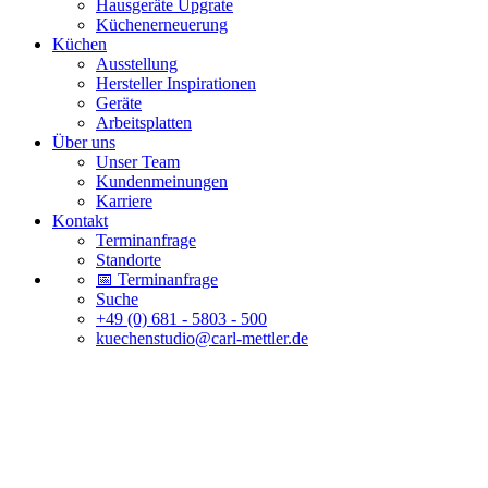
Hausgeräte Upgrate
Küchenerneuerung
Küchen
Ausstellung
Hersteller Inspirationen
Geräte
Arbeitsplatten
Über uns
Unser Team
Kundenmeinungen
Karriere
Kontakt
Terminanfrage
Standorte
📅 Terminanfrage
Suche
+49 (0) 681 - 5803 - 500
kuechenstudio@carl-mettler.de