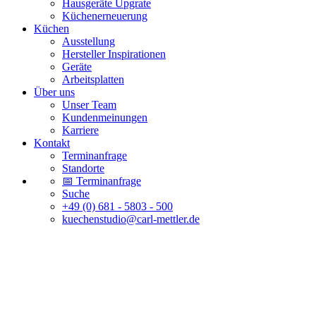
Hausgeräte Upgrate
Küchenerneuerung
Küchen
Ausstellung
Hersteller Inspirationen
Geräte
Arbeitsplatten
Über uns
Unser Team
Kundenmeinungen
Karriere
Kontakt
Terminanfrage
Standorte
📅 Terminanfrage
Suche
+49 (0) 681 - 5803 - 500
kuechenstudio@carl-mettler.de